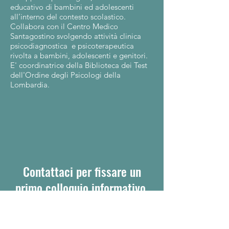
educativo di bambini ed adolescenti
all’interno del contesto scolastico.
Collabora con il Centro Medico
Santagostino svolgendo attività clinica
psicodiagnostica e psicoterapeutica
rivolta a bambini, adolescenti e genitori.
E' coordinatrice della Biblioteca dei Test
dell'Ordine degli Psicologi della
Lombardia.
Contattaci per fissare un
primo colloquio informativo
Potete contattarci con una telefonata al
nostro centralino, una mail oppure